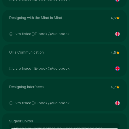
Designing with the Mind in Mind
4,6
Livro físico
E-book
Audiobook
UI Is Communication
4,5
Livro físico
E-book
Audiobook
Designing Interfaces
4,7
Livro físico
E-book
Audiobook
Sugerir Livros