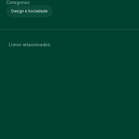
Categorias
Design e Sociedade
Livros relacionados
Design for the Real World
4,5
Livro físico
Audiobook
Designs for the Pluriverse
4,7
Livro físico
E-book
Audiobook
O Valor Do Design
4,8