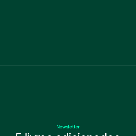
Livro físico
Audiobook
Transformação dos negócios através do Design
0,0
Livro físico
Audiobook
Newsletter