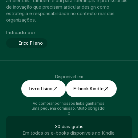
ambientais. Também é útil para lideranças e profissionais 
de inovação que precisam articular design como 
estratégia e responsabilidade no contexto real das 
organizações.
Indicado por:
Erico Fileno
Disponível em
Livro físico
E-book Kindle
Ao comprar por nossos links ganhamos 
uma pequena comissão. Muito obrigado! 
☺️
30 dias grátis
Em todos os e-books disponíveis no Kindle 