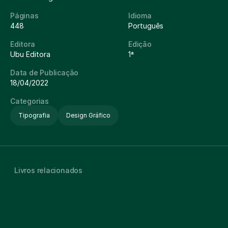
Páginas
Idioma
448
Português
Editora
Edição
Ubu Editora
1ª
Data de Publicação
18/04/2022
Categorias
Tipografia
Design Gráfico
Livros relacionados
Segredos de Ouro do Lettering
4,8
Livro físico
Audiobook