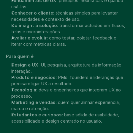
Fundamentos de UX
: princípios, heurísticas e quando 
usá-los.
Conhecer o cliente
: técnicas simples para levantar 
necessidades e contexto de uso.
Do insight à solução
: transformar achados em fluxos, 
telas e microinterações.
Avaliar e evoluir
: como testar, coletar feedback e 
iterar com métricas claras.
Para quem é
Design e UX
: UI, pesquisa, arquitetura da informação, 
interação.
Produto e negócios
: PMs, founders e lideranças que 
precisam ligar UX a resultado.
Tecnologia
: devs e engenheiros que integram UX ao 
processo.
Marketing e vendas
: quem quer alinhar experiência, 
marca e retenção.
Estudantes e curiosos
: base sólida de usabilidade, 
acessibilidade e design centrado no usuário.