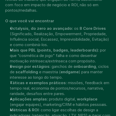
com foco em impacto de negócio e ROI, não só em 
pontos/medalhas.
O que você vai encontrar
Octalysis, do zero ao avançado:
 os 
8 Core Drives
(Significado, Realização, Empowerment, Propriedade, 
Influência social, Escassez, Imprevisibilidade, Evitação) 
e como combiná-los.
Mais que PBL (points, badges, leaderboards):
 por 
que “cosmética de jogo” falha e como desenhar 
motivação intrínseca/extrínseca com propósito.
Design por estágios:
 ganchos de 
onboarding
, ciclos 
de 
scaffolding
 e maestria (
endgame
) para manter 
interesse ao longo do tempo.
Táticas e exemplos práticos:
 missões, feedback em 
tempo real, economia de pontos/recursos, narrativa, 
raridade, desafios entre pares.
Aplicações amplas:
 produto digital, 
workplace
(engajar equipes), marketing/CRM e hábitos pessoais.
Métricas & ROI:
 como ligar escolhas de design a 
indicadores (retenção, ativação, LTV, NPS) e iterar com 