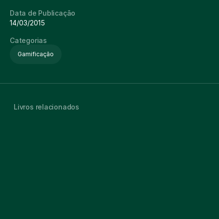
Data de Publicação
14/03/2015
Categorias
Gamificação
Livros relacionados
Regras do Jogo: Fundamentos do Design de Jogos (Volume
4,6
1)
Livro físico
Audiobook
Regras do Jogo: Fundamentos do Design de Jogos (Volume
4,8
2)
Livro físico
Audiobook