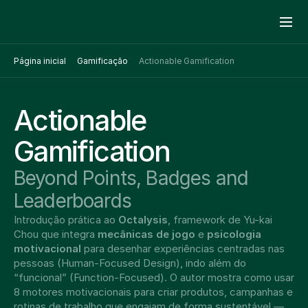
Página inicial
Gamificação
Actionable Gamification
Actionable 
Gamification
Beyond Points, Badges and 
Leaderboards
Introdução prática ao 
Octalysis
, framework de Yu-kai 
Chou que integra 
mecânicas de jogo
 e 
psicologia 
motivacional
 para desenhar experiências centradas nas 
pessoas (Human-Focused Design), indo além do 
“funcional” (Function-Focused). O autor mostra como usar 
8 motores motivacionais para criar produtos, campanhas e 
rotinas de trabalho que engajam de forma sustentável — 